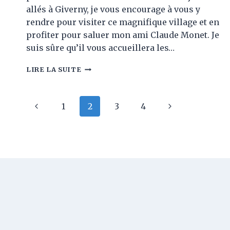
allés à Giverny, je vous encourage à vous y
rendre pour visiter ce magnifique village et en
profiter pour saluer mon ami Claude Monet. Je
suis sûre qu’il vous accueillera les…
J’AI
LIRE LA SUITE
RENDU
VISITE
À
Navigation
Page
Page
1
2
3
4
MON
AMI
de
précédente
suivante
CLAUDE
MONET
page