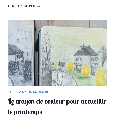
LUCE
LIRE LA SUITE
TURNIER
ENTRE
CERTITUDE
ET
ANGOISSE
DU
VÉRITABLE
ARTISTE-
L’INTERVIEW
2/2
AU CRAYON DE COULEUR
Le crayon de couleur pour accueillir
le printemps