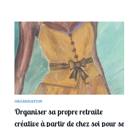
D’ANNE
EISNER
ME
RAPPELLENT
DES
SOUVENIRS
D’ENFANCE
ORGANISATION
Organiser sa propre retraite
créative à partir de chez soi pour se