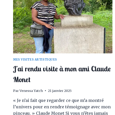
PARTIR
DE
CHEZ
SOI
POUR
SE
CONNECTER
DAVANTAGE
À
SA
CRÉATIVITÉ
MES VISITES ARTISTIQUES
J’ai rendu visite à mon ami Claude
Monet
Par
Venessa Yatch
21 janvier 2025
« Je n’ai fait que regarder ce que m’a montré
l’univers pour en rendre témoignage avec mon
pinceau. » Claude Monet Si vous n’êtes jamais