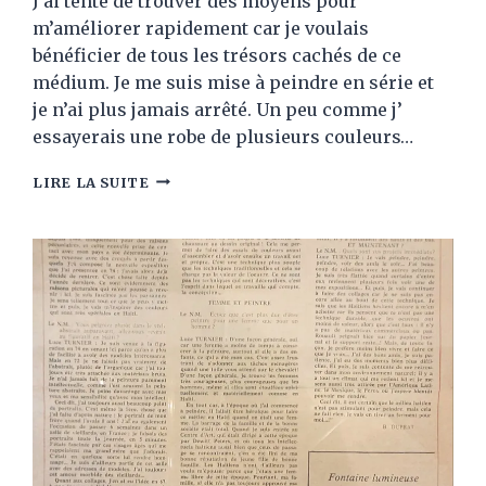
J’ai tenté de trouver des moyens pour
m’améliorer rapidement car je voulais
bénéficier de tous les trésors cachés de ce
médium. Je me suis mise à peindre en série et
je n’ai plus jamais arrêté. Un peu comme j’
essayerais une robe de plusieurs couleurs…
PEINDRE
LIRE LA SUITE
EN
SÉRIE
POUR
PROGRESSER
RAPIDEMENT
DANS
VOTRE
PRATIQUE