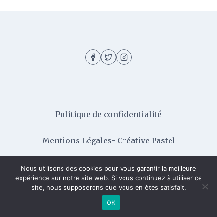
Politique de confidentialité
Mentions Légales- Créative Pastel
Nous utilisons des cookies pour vous garantir la meilleure
expérience sur notre site web. Si vous continuez à utiliser ce
© 2026 Creative Pastel - Thème WordPress par
site, nous supposerons que vous en êtes satisfait.
Kadence WP
OK