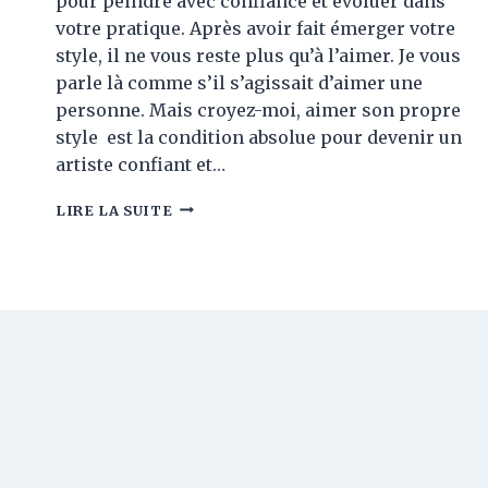
pour peindre avec confiance et évoluer dans
votre pratique. Après avoir fait émerger votre
style, il ne vous reste plus qu’à l’aimer. Je vous
parle là comme s’il s’agissait d’aimer une
personne. Mais croyez-moi, aimer son propre
style est la condition absolue pour devenir un
artiste confiant et…
ALLEZ
LIRE LA SUITE
À
LA
RENCONTRE
DE
VOTRE
STYLE-
AIMER
VOTRE
STYLE
2/2